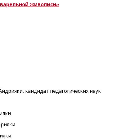
кварельной живописи»
Андрияки, кандидат педагогических наук
рияки
дрияки
рияки