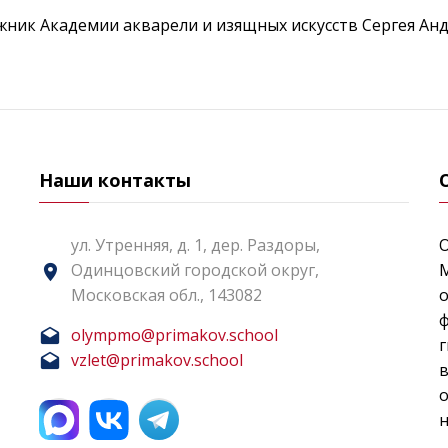
жник Академии акварели и изящных искусств Сергея Ан
Наши контакты
ул. Утренняя, д. 1, дер. Раздоры,
Одинцовский городской округ,
Московская обл., 143082
о
ф
olympmo@primakov.school
г
vzlet@primakov.school
н