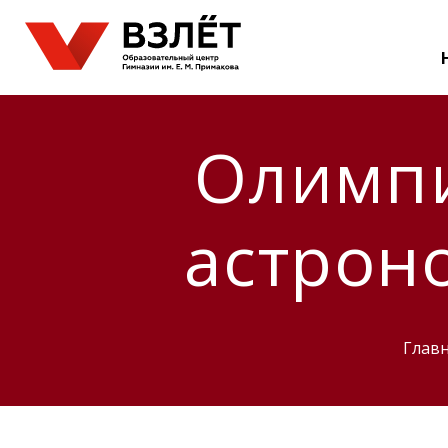
Олимпи
астроно
Глав