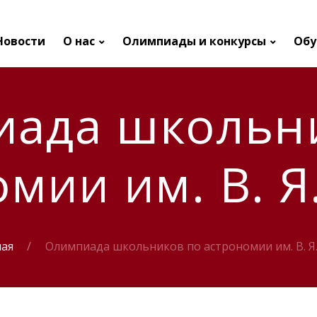
Новости
О нас
Олимпиады и конкурсы
Обу
ада школьн
мии им. В. Я
ная
Олимпиада школьников по астрономии им. В. Я.