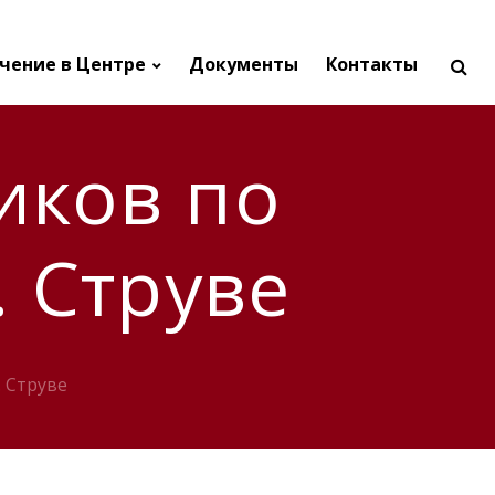
чение в Центре
Документы
Контакты
иков по
. Струве
 Струве