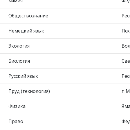
Химия
Фед
Обществознание
Рес
Немецкий язык
Пск
Экология
Вол
Биология
Све
Русский язык
Рес
Труд (технология)
г. 
Физика
Яма
Право
Фед