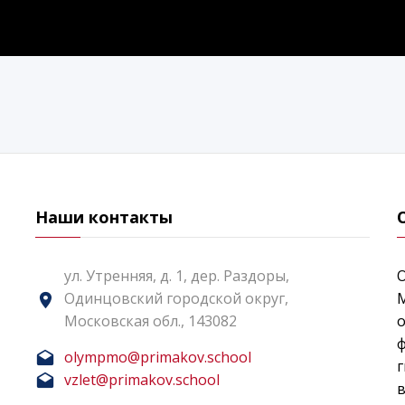
Наши контакты
ул. Утренняя, д. 1, дер. Раздоры,
Одинцовский городской округ,
Московская обл., 143082
о
ф
olympmo@primakov.school
г
vzlet@primakov.school