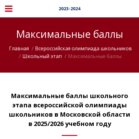
2023-2024
Максимальные баллы
Главная
Всероссийская олимпиада школьников
Школьный этап
Максимальные баллы
Максимальные баллы школьного
этапа всероссийской олимпиады
школьников в Московской области
в 2025/2026 учебном году