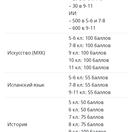
– 30 в 9-11
ИИ:
– 500 в 5-6 и 7-8
– 600 в 9-11
5-6 кл.: 100 баллов
7-8 кл.: 100 баллов
Искусство (МХК)
9 кл.: 100 баллов
10 кл.: 100 баллов
11 кл.: 100 баллов
5-6 кл.: 55 баллов
Испанский язык
7-8 кл.: 55 баллов
9-11 кл.: 55 баллов
5 кл.: 50 баллов
6 кл.: 50 баллов
7 кл.: 75 баллов
История
8 кл.: 75 баллов
9 кл.: 100 баллов