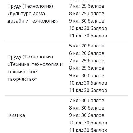
Труду (Технология)
7 кл.: 25 баллов
«Культура дома,
8 кл.: 25 баллов
дизайн и технология»
9 кл.: 30 баллов
10 кл.: 30 баллов
11 кл.: 30 баллов
5 кл.: 20 баллов
6 кл.: 20 баллов
Труду (Технология)
7 кл.: 25 баллов
«Техника, технология и
8 кл.: 25 баллов
техническое
9 кл.: 30 баллов
творчество»
10 кл.: 30 баллов
11 кл.: 30 баллов
7 кл.: 30 баллов
8 кл.: 30 баллов
Физика
9 кл.: 30 баллов
10 кл.: 30 баллов
11 кл.: 30 баллов