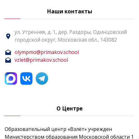
Наши контакты
ул. Утренняя, д. 1, дер. Раздоры, Одинцовский
городской округ, Московская обл., 143082
olympmo@primakov.school
vzlet@primakov.school
О Центре
Образовательный центр «Взлёт» учрежден
Министерством образования Московской области 1