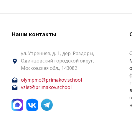
Наши контакты
ул. Утренняя, д. 1, дер. Раздоры,
Одинцовский городской округ,
Московская обл., 143082
о
ф
olympmo@primakov.school
г
vzlet@primakov.school
н