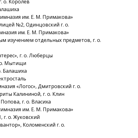
. о. Королёв
Балашиха
гимназия им. Е. М. Примакова»
лицей №2, Одинцовский г. о.
имназия им. Е. М. Примакова»
ным изучением отдельных предметов, г. о.
терес», г. о. Люберцы
. о. Мытищи
о. Балашиха
лектросталь
мназия «Логос», Дмитровский г. о.
риты Калининой, г. о. Клин
Попова, г. о. Власиха
 гимназия им. Е. М. Примакова»
 г. о. Жуковский
вантор», Коломенский г. о.