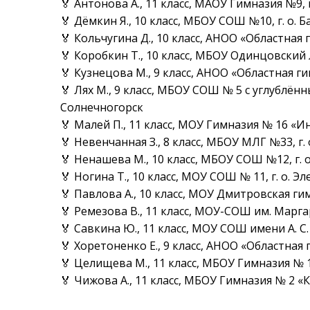
🏅 Антонова А., 11 класс, МАОУ Гимназия №9, г
🏅 Дёмкин Я., 10 класс, МБОУ СОШ №10, г. о. 
🏅 Кольчугина Д., 10 класс, АНОО «Областная 
🏅 Коробкин Т., 10 класс, МБОУ Одинцовский 
🏅 Кузнецова М., 9 класс, АНОО «Областная г
🏅 Лях М., 9 класс, МБОУ СОШ № 5 с углублён
Солнечногорск
🏅 Малей П., 11 класс, МОУ Гимназия № 16 «Ин
🏅 Невенчанная З., 8 класс, МБОУ МЛГ №33, г
🏅 Ненашева М., 10 класс, МБОУ СОШ №12, г. 
🏅 Ногина Т., 10 класс, МОУ СОШ № 11, г. о. Э
🏅 Павлова А., 10 класс, МОУ Дмитровская ги
🏅 Ремезова В., 11 класс, МОУ-СОШ им. Марга
🏅 Савкина Ю., 11 класс, МОУ СОШ имени А. С. 
🏅 Хоретоненко Е., 9 класс, АНОО «Областная
🏅 Целищева М., 11 класс, МБОУ Гимназия № 1,
🏅 Чижова А., 11 класс, МБОУ Гимназия № 2 «К