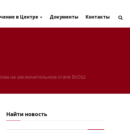
чение в Центре
Документы
Контакты
плома на заключительном этапе ВсОШ
Найти новость