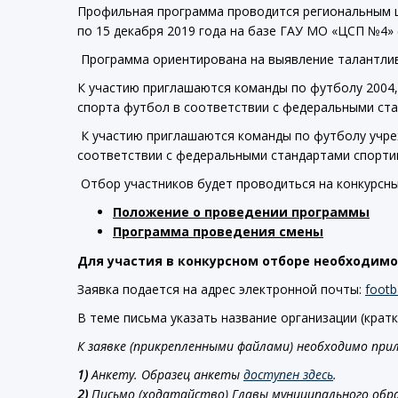
Профильная программа проводится региональным ц
по 15 декабря 2019 года на базе ГАУ МО «ЦСП №4» (
Программа ориентирована на выявление талантливы
К участию приглашаются команды по футболу 2004
спорта футбол в соответствии с федеральными ста
К участию приглашаются команды по футболу учре
соответствии с федеральными стандартами спортив
Отбор участников будет проводиться на конкурсны
Положение о проведении программы
Программа проведения смены
Для участия в конкурсном отборе необходимо
Заявка подается на адрес электронной почты:
foot
В теме письма указать название организации (кратк
К заявке (прикрепленными файлами) необходимо пр
1)
Анкету. Образец анкеты
доступен здесь
.
2)
Письмо (ходатайство) Главы муниципального обр