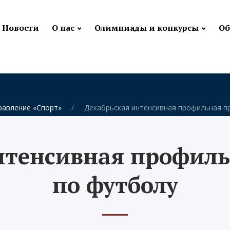
Новости
О нас
Олимпиады и конкурсы
Об
равление «Спорт»
Декабрьская интенсивная профильная п
нтенсивная профил
по футболу