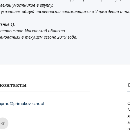
лении участников в группу.
с указанием общей численности занимающихся в Учреждении и чи
ние 1).
первенстве Московской области
внованиях в текущем сезоне 2019 года.
контакты
О
mpmo@primakov.school
М
я
а
о